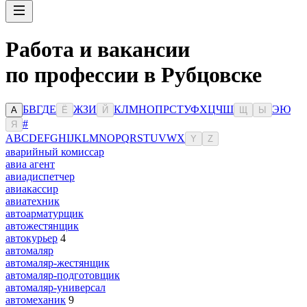
Работа и вакансии
по профессии в Рубцовске
Б
В
Г
Д
Е
Ж
З
И
К
Л
М
Н
О
П
Р
С
Т
У
Ф
Х
Ц
Ч
Ш
Э
Ю
А
Ё
Й
Щ
Ы
#
Я
A
B
C
D
E
F
G
H
I
J
K
L
M
N
O
P
Q
R
S
T
U
V
W
X
Y
Z
аварийный комиссар
авиа агент
авиадиспетчер
авиакассир
авиатехник
автоарматурщик
автожестянщик
автокурьер
4
автомаляр
автомаляр-жестянщик
автомаляр-подготовщик
автомаляр-универсал
автомеханик
9