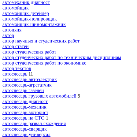
автомеханик-диагност
автомойщик
автомойщик-детейлер
автомойщик-полировщик
автомойщик-шиномонтажник
автоняня
автор
автор научных и студенческих работ
автор статей
автор студенческих работ
автор студенческих работ по техническим дисциплинам
автор студенческих работ по экономике
автор текстов
автослесарь
11
автослесарь-автоэлектрик
автослесарь-агрегатчик
автослесарь газелей
автослесарь грузовых автомобилей
5
автослесарь-диагност
автослесарь-механик
автослесарь-моторист
автослесарь на СТО
1
автослесарь развал-схождения
автослесарь-сварщик
автослесарь-универсал