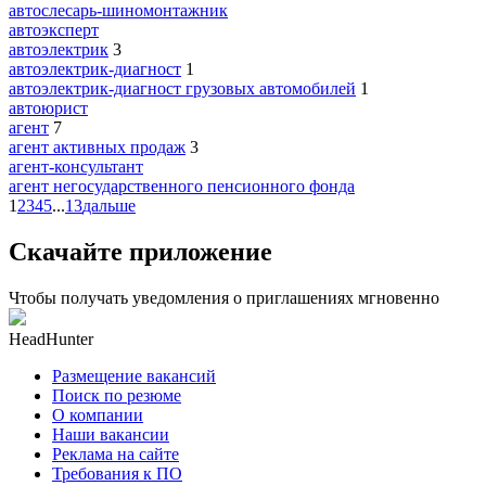
автослесарь-шиномонтажник
автоэксперт
автоэлектрик
3
автоэлектрик-диагност
1
автоэлектрик-диагност грузовых автомобилей
1
автоюрист
агент
7
агент активных продаж
3
агент-консультант
агент негосударственного пенсионного фонда
1
2
3
4
5
...
13
дальше
Скачайте приложение
Чтобы получать уведомления о приглашениях мгновенно
HeadHunter
Размещение вакансий
Поиск по резюме
О компании
Наши вакансии
Реклама на сайте
Требования к ПО