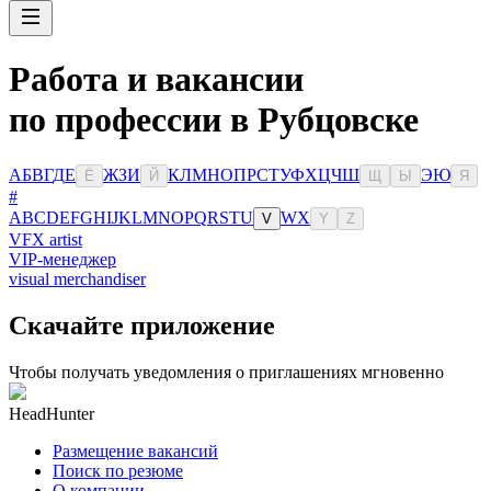
Работа и вакансии
по профессии в Рубцовске
А
Б
В
Г
Д
Е
Ж
З
И
К
Л
М
Н
О
П
Р
С
Т
У
Ф
Х
Ц
Ч
Ш
Э
Ю
Ё
Й
Щ
Ы
Я
#
A
B
C
D
E
F
G
H
I
J
K
L
M
N
O
P
Q
R
S
T
U
W
X
V
Y
Z
VFX artist
VIP-менеджер
visual merchandiser
Скачайте приложение
Чтобы получать уведомления о приглашениях мгновенно
HeadHunter
Размещение вакансий
Поиск по резюме
О компании