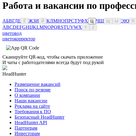
Работа и вакансии по професс
А
Б
В
Г
Д
Е
Ж
З
И
К
Л
М
Н
О
П
Р
С
Т
У
Ф
Х
Ч
Ш
Э
Ю
Ё
Й
Ц
Щ
Ы
Я
A
B
C
D
E
F
G
H
I
J
K
L
M
N
O
P
Q
R
S
T
U
V
W
X
Y
Z
цветовод
цветокорректор
Сканируйте QR-код, чтобы скачать приложение
И чаты с работодателями всегда будут под рукой
HeadHunter
Размещение вакансий
Поиск по резюме
О компании
Наши вакансии
Реклама на сайте
Требования к ПО
Безопасный HeadHunter
HeadHunter API
Партнерам
Инвесторам