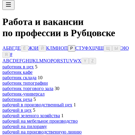
Работа и вакансии
по профессии в Рубцовске
А
Б
В
Г
Д
Е
Ж
З
И
К
Л
М
Н
О
П
С
Т
У
Ф
Х
Ц
Ч
Ш
Э
Ю
Ё
Й
Р
Щ
Ы
#
Я
A
B
C
D
E
F
G
H
I
J
K
L
M
N
O
P
Q
R
S
T
U
V
W
X
Y
Z
работник в цех
5
работник кафе
работник склада
10
работник типографии
работник торгового зала
30
работник-универсал
работник цеха
5
рабочий в производственный цех
1
рабочий в цех
5
рабочий зеленого хозяйства
1
рабочий на мебельное производство
рабочий на пилораму
рабочий на производственную линию