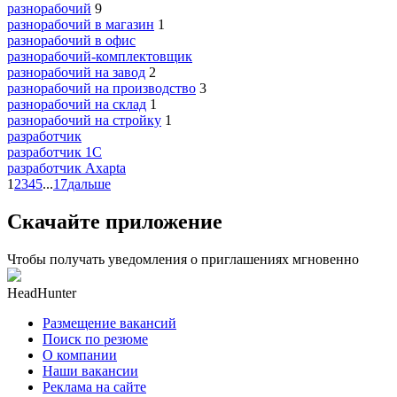
разнорабочий
9
разнорабочий в магазин
1
разнорабочий в офис
разнорабочий-комплектовщик
разнорабочий на завод
2
разнорабочий на производство
3
разнорабочий на склад
1
разнорабочий на стройку
1
разработчик
разработчик 1C
разработчик Axapta
1
2
3
4
5
...
17
дальше
Скачайте приложение
Чтобы получать уведомления о приглашениях мгновенно
HeadHunter
Размещение вакансий
Поиск по резюме
О компании
Наши вакансии
Реклама на сайте