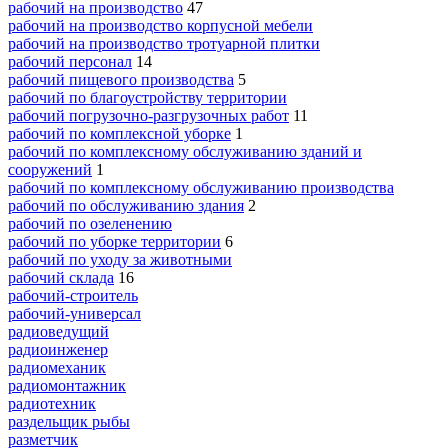
рабочий на производство
47
рабочий на производство корпусной мебели
рабочий на производство тротуарной плитки
рабочий персонал
14
рабочий пищевого производства
5
рабочий по благоустройству территории
рабочий погрузочно-разгрузочных работ
11
рабочий по комплексной уборке
1
рабочий по комплексному обслуживанию зданий и
сооружений
1
рабочий по комплексному обслуживанию производства
рабочий по обслуживанию здания
2
рабочий по озеленению
рабочий по уборке территории
6
рабочий по уходу за животными
рабочий склада
16
рабочий-строитель
рабочий-универсал
радиоведущий
радиоинженер
радиомеханик
радиомонтажник
радиотехник
раздельщик рыбы
разметчик