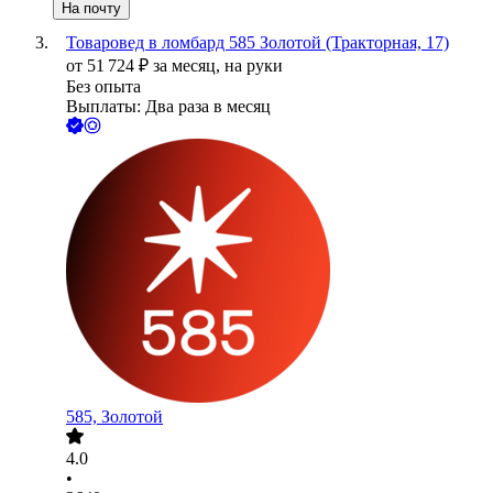
На почту
Товаровед в ломбард 585 Золотой (Тракторная, 17)
от
51 724
₽
за месяц,
на руки
Без опыта
Выплаты: Два раза в месяц
585, Золотой
4.0
•