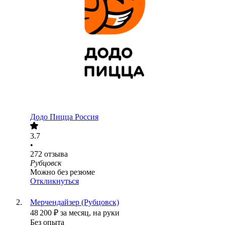
Додо Пицца Россия
3.7
•
272
отзыва
Рубцовск
Можно без резюме
Откликнуться
Мерчендайзер (Рубцовск)
48 200
₽
за месяц,
на руки
Без опыта