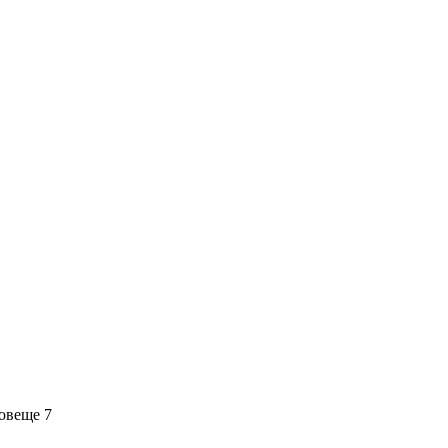
ов
еще 7