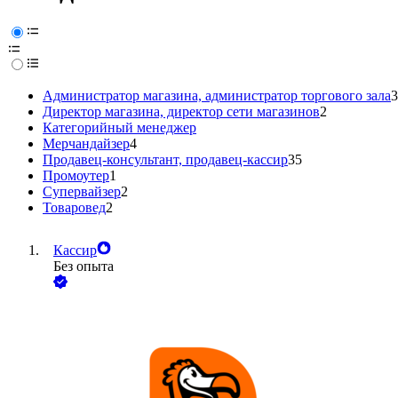
Администратор магазина, администратор торгового зала
3
Директор магазина, директор сети магазинов
2
Категорийный менеджер
Мерчандайзер
4
Продавец-консультант, продавец-кассир
35
Промоутер
1
Супервайзер
2
Товаровед
2
Кассир
Без опыта