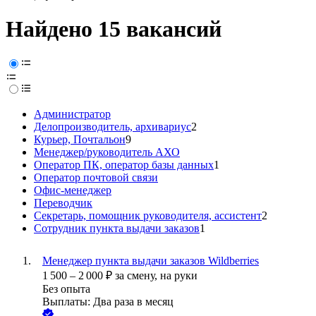
Найдено 15 вакансий
Администратор
Делопроизводитель, архивариус
2
Курьер, Почтальон
9
Менеджер/руководитель АХО
Оператор ПК, оператор базы данных
1
Оператор почтовой связи
Офис-менеджер
Переводчик
Секретарь, помощник руководителя, ассистент
2
Сотрудник пункта выдачи заказов
1
Менеджер пункта выдачи заказов Wildberries
1 500
–
2 000
₽
за смену,
на руки
Без опыта
Выплаты: Два раза в месяц