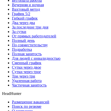
Без опыта работы
Вечерняя и ночная
Вахтовый метод
График 5/2
Гибкий график
Два через два
За последние три дня
За сутки
От прямых работодателей
Полный день
По совместительству
Подработка
Полная занятость
Для людей с инвалидностью
Сменный график
Сутки через двое
Сутки через трое
Три через три
Удаленная работа
Частичная занятость
HeadHunter
Размещение вакансий
Поиск по резюме
О компании