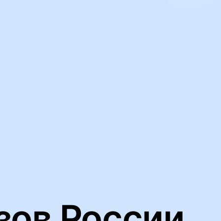
ьную работу нашего веб-сайта и анализировать сетевой трафик
йлов cookie
зов России