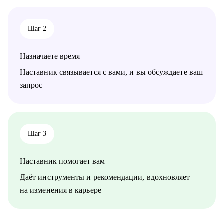
направлений:
• продажи, сопровождение продаж
• административный персонал
Шаг 2
• индустрия красоты, фитнес
• организация мероприятий
• туризм, гостеприимство
Назначаете время
• закупки, тендеры
• логистика, ВЭД
Наставник связывается с вами, и вы обсуждаете ваш
• маркетинг, PR
запрос
• образование
• бухгалтерия
• психология
• аналитика
• склад
Шаг 3
• HR
Наставник помогает вам
Жизнь слишком коротка для нелюбимой работы,
записывайтесь!
Даёт инструменты и рекомендации, вдохновляет
на изменения в карьере