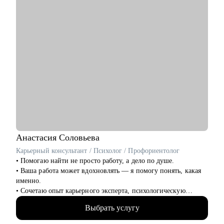
• Выстроить совмещение нескольких вариантов работы
• Уйти из найма, выйти в частную практику
• Создать юридический блог, выстроить медийную карьеру
для продвижения
• Найти сотрудников и провести собеседования
• Выстроить структуру сотрудников в компании
• Как справиться с профессиональным выгоранием
Кому могу помочь:
• Начинающие юристы
• Юристы среднего звена и частопрактикующие юристы
• Собственники юридического бизнеса
Анастасия
Соловьева
Карьерный консультант / Психолог / Профориентолог
• Помогаю найти не просто работу, а дело по душе.
• Ваша работа может вдохновлять — я помогу понять, какая
именно.
• Сочетаю опыт карьерного эксперта, психологическую
глубину и стратегическое мышление.
Выбрать услугу
• 13+ лет в HR и карьерной экспертизе
• 5000+ собеседований