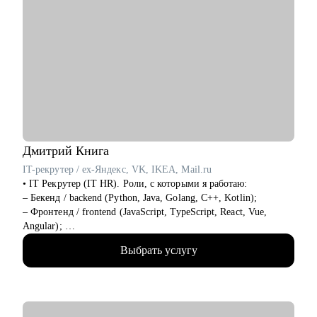
Дмитрий
Книга
IT-рекрутер / ex-Яндекс, VK, IKEA, Mail.ru
• IT Рекрутер (IT HR). Роли, с которыми я работаю:
– Бекенд / backend (Python, Java, Golang, C++, Kotlin);
– Фронтенд / frontend (JavaScript, TypeScript, React, Vue,
Angular);
– Фуллстек / fullstack (React, Node.js, Python, PostgreSQL,
Выбрать услугу
Docker, CI CD);
– Мобильная разработка (iOS и Android: Swift, Kotlin, Java);
– QA / Тестирование (Manual и Automation: Java, Python,
Selenium, Cypress, Postman, k6);
– DevOps, SRE, Embedded, Linux, облака: AWS, GCP, Azure;