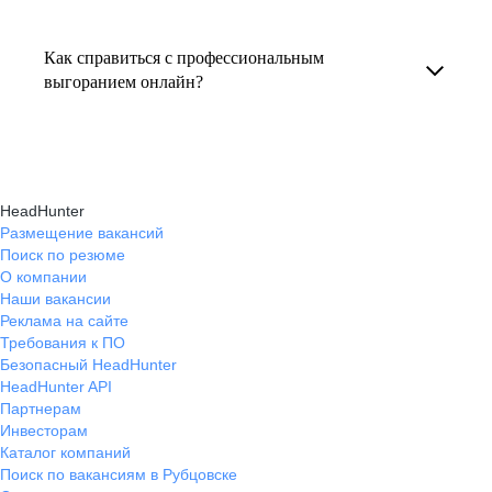
Консультация по выгоранию на работе
индивидуальные консультации онлайн.
текущем месте работы и о том, кому он будет
помогает понять причины эмоционального
полезен, с какими запросами работает.
Как справиться с профессиональным
истощения, разработать персональный план
выгоранием онлайн?
Вы точно найдёте того, кто вам нужен!
восстановления и снова обрести энергию
На платформе hh.ru вы можете получить
и мотивацию в профессиональной
онлайн-консультации экспертов, которые
деятельности.
научат вас эффективно справляться
HeadHunter
с профессиональным выгоранием,
Размещение вакансий
Поиск по резюме
восстанавливать баланс и достигать карьерных
О компании
целей без стресса.
Наши вакансии
Реклама на сайте
Требования к ПО
Безопасный HeadHunter
HeadHunter API
Партнерам
Инвесторам
Каталог компаний
Поиск по вакансиям в Рубцовске