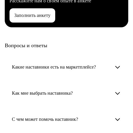
Расскажите нам о своем опыте в анкете
Заполнить анкету
Вопросы и ответы
Какие наставники есть на маркетплейсе?
Карьерные наставники — это HR-
специалисты, карьерные консультанты,
Как мне выбрать наставника?
психологи, резюмерайтеры и менторы.
Умный поиск поможет в три клика выбрать
Менторы работают в ИТ, дизайне, других
наставника для достижения вашей цели.
С чем может помочь наставник?
узкоспециализированных сферах. Они
помогут прокачать навыки, построить