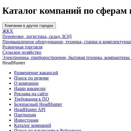
Каталог компаний по сферам 
Компании в других городах
ЖКХ
Перевозки, логистика, склад, ВЭД
Промышленное оборудование, техника, станки и комплектующ
Розничная торговля
Сельское хозяйство
Электроника, приборостроение, бытовая техника, компьютеры 
HeadHunter
Размещение вакансий
Поиск по резюме
О компании
Наши вакансии
Реклама на сайте
Требования к ПО
Безопасный HeadHunter
HeadHunter API
Партнерам
Инвесторам
Каталог компаний
Поиск по вакансиям в Рубцовске