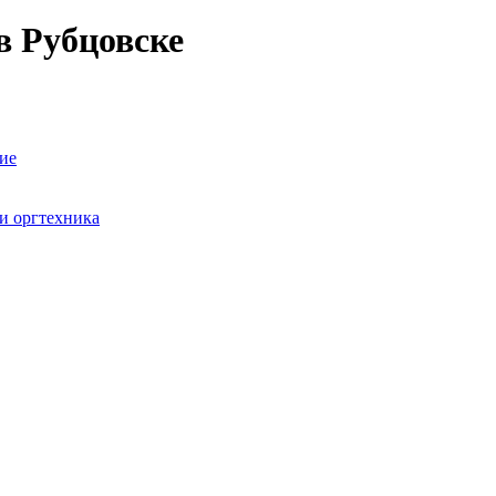
в Рубцовске
ие
и оргтехника