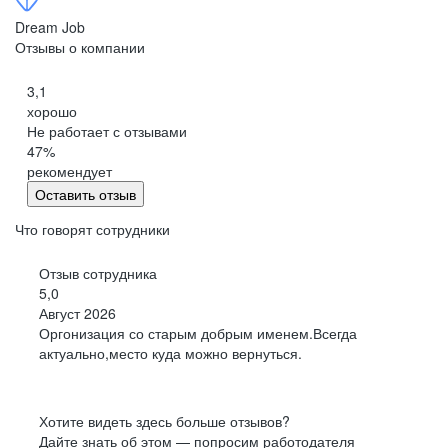
Петропавловск-Камчатский
Dream Job
Черкесск
Отзывы о компании
Кемерово
3,1
Киров
хорошо
Китай
Не работает с отзывами
Сыктывкар
47
%
Кострома
рекомендует
Оставить отзыв
Краснодар
Красноярск
Что говорят сотрудники
Курган
Отзыв сотрудника
Курск
5,0
Липецк
Август 2026
Магадан
Оргонизация со старым добрым именем.Всегда
Йошкар-Ола
актуально,место куда можно вернуться.
Саранск
Мурманск
Хотите видеть здесь больше отзывов?
Нижний Новгород
Дайте знать об этом — попросим работодателя