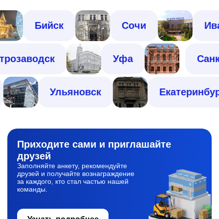
Бийск
Сочи
Иванов
Петрозаводск
Уфа
Ульяновск
Екатеринбург
Приходите сами
и приглашайте
друзей
Заполняйте анкету, рекомендуйте
друзей и получайте вознаграждение
за каждого, кто стал частью нашей
команды.