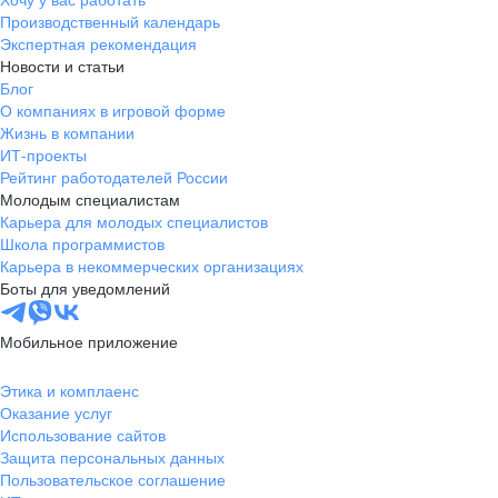
Тамбов
Производственный календарь
Казань
Экспертная рекомендация
Тверь
Новости и статьи
Блог
Томск
О компаниях в игровой форме
Кызыл
Жизнь в компании
Тула
ИТ-проекты
Тюмень
Рейтинг работодателей России
Молодым специалистам
Ижевск
Карьера для молодых специалистов
Ульяновск
Школа программистов
Уфа
Карьера в некоммерческих организациях
Боты для уведомлений
Хабаровск
Абакан
Мобильное приложение
Челябинск
Грозный
Этика и комплаенс
Чита
Оказание услуг
Использование сайтов
Чебоксары
Защита персональных данных
Ярославль
Пользовательское соглашение
Киев