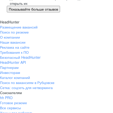
Великий Новгород
открыть их
Омск
Показывайте больше отзывов
Орел
Оренбург
HeadHunter
Размещение вакансий
Пенза
Поиск по резюме
Пермь
О компании
Петрозаводск
Наши вакансии
Реклама на сайте
Псков
Требования к ПО
Ростов-на-Дону
Безопасный HeadHunter
Рязань
HeadHunter API
Партнерам
Самара
Инвесторам
Саратов
Каталог компаний
Якутск
Поиск по вакансиям в Рубцовске
Южно-Сахалинск
Сетка: соцсеть для нетворкинга
Соискателям
Владикавказ
hh PRO
Смоленск
Готовое резюме
Ставрополь
Все сервисы
Хочу у вас работать