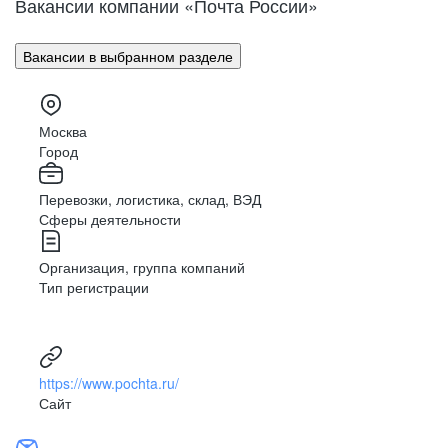
Вакансии компании «Почта России»
Поволжье
Улан-Удэ
Владивосток
Урал
Вакансии в выбранном разделе
Владимир
Сибирь
Волгоград
Вологда
Москва
Дальний Восток
Воронеж
Город
Махачкала
Северный Кавказ
Перевозки, логистика, склад, ВЭД
Биробиджан
Сферы деятельности
Иваново (Ивановская область)
Израиль
Организация, группа компаний
Магас
Тип регистрации
Иркутск
Нальчик
Казахстан
https://www.pochta.ru/
Калининград
Сайт
Элиста
Калуга