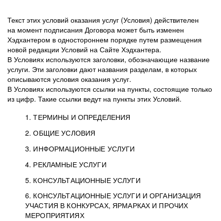
Текст этих условий оказания услуг (Условия) действителен
на момент подписания Договора может быть изменен
Хэдхантером в одностороннем порядке путем размещения
новой редакции Условий на Сайте Хэдхантера.
В Условиях используются заголовки, обозначающие название
услуги. Эти заголовки дают названия разделам, в которых
описываются условия оказания услуг.
В Условиях используются ссылки на пункты, состоящие только
из цифр. Такие ссылки ведут на пункты этих Условий.
1. ТЕРМИНЫ И ОПРЕДЕЛЕНИЯ
2. ОБЩИЕ УСЛОВИЯ
3. ИНФОРМАЦИОННЫЕ УСЛУГИ
1.1. Хэдхантер, или
Хэдхантер, ООО
4. РЕКЛАМНЫЕ УСЛУГИ
HeadHunter, или
«Хэдхантер», ИНН
2.1. Типы и статусы регистрации
5. КОНСУЛЬТАЦИОННЫЕ УСЛУГИ
Исполнитель
7718620740, адрес:
Типы регистрации
3.1. Предоставление доступа к базе данных
2.2. Активация услуг
6. КОНСУЛЬТАЦИОННЫЕ УСЛУГИ И ОРГАНИЗАЦИЯ
125047, г. Москва,
резюме с предложениями Соискателей
Описание и активация
УЧАСТИЯ В КОНКУРСАХ, ЯРМАРКАХ И ПРОЧИХ
2.1.1. Заказчику может быть присвоен один
4.0. Общие условия оказания рекламных услуг
внутригородская
о трудоустройстве с возможностью просмотра
МЕРОПРИЯТИЯХ
из Типов регистраций.
территория
4.0.1. Хэдхантер оказывает Заказчику услугу