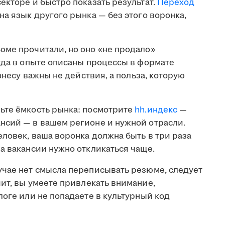
екторе и быстро показать результат.
Переход
на язык другого рынка — без этого воронка,
юме прочитали, но оно «не продало»
гда в опыте описаны процессы в формате
изнесу важны не действия, а польза, которую
те ёмкость рынка: посмотрите
hh.индекс
—
нсий — в вашем регионе и нужной отрасли.
еловек, ваша воронка должна быть в три раза
а вакансии нужно откликаться чаще.
учае нет смысла переписывать резюме, следует
чит, вы умеете привлекать внимание,
логе или не попадаете в культурный код