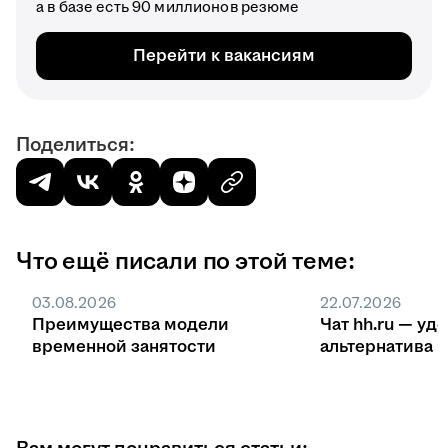
а в базе есть 90 миллионов резюме
Перейти к вакансиям
Поделиться:
Что ещё писали по этой теме:
03.08.2026
22.07.2026
Преимущества модели
Чат hh.ru — уд
временной занятости
ал