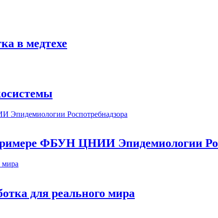
ка в медтехе
косистемы
а примере ФБУН ЦНИИ Эпидемиологии Ро
ботка для реального мира