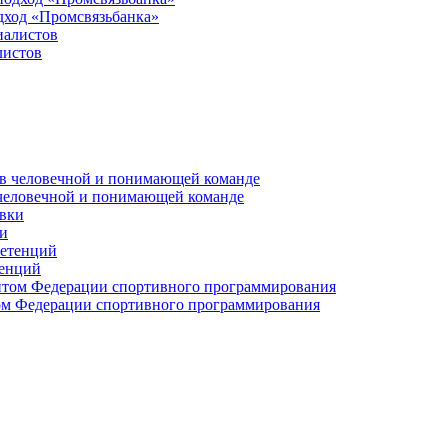
дход «Промсвязьбанка»
листов
 человечной и понимающей команде
и
тенций
м Федерации спортивного программирования