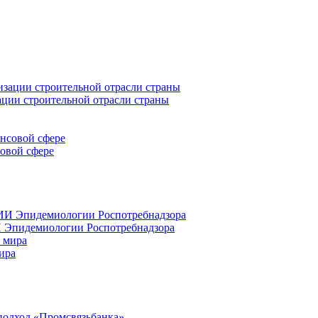
ации строительной отрасли страны
совой сфере
 Эпидемиологии Роспотребнадзора
ира