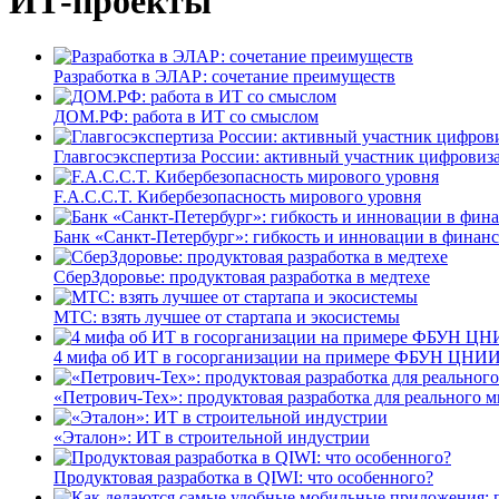
ИТ-проекты
Разработка в ЭЛАР: сочетание преимуществ
ДОМ.РФ: работа в ИТ со смыслом
Главгосэкспертиза России: активный участник цифровиз
F.A.C.C.T. Кибербезопасность мирового уровня
Банк «Санкт-Петербург»: гибкость и инновации в финан
СберЗдоровье: продуктовая разработка в медтехе
МТС: взять лучшее от стартапа и экосистемы
4 мифа об ИТ в госорганизации на примере ФБУН ЦНИИ
«Петрович-Тех»: продуктовая разработка для реального м
«Эталон»: ИТ в строительной индустрии
Продуктовая разработка в QIWI: что особенного?