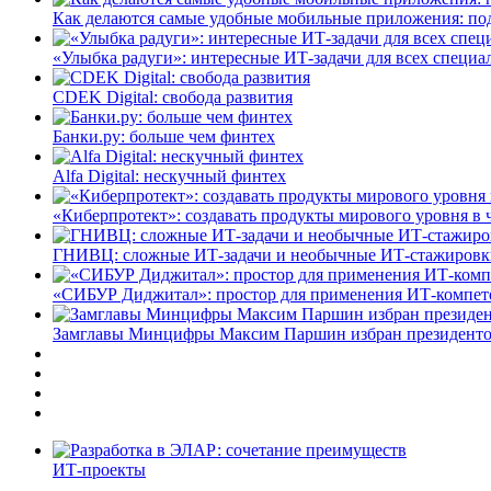
Как делаются самые удобные мобильные приложения: по
«Улыбка радуги»: интересные ИТ-задачи для всех специа
CDEK Digital: свобода развития
Банки.ру: больше чем финтех
Alfa Digital: нескучный финтех
«Киберпротект»: создавать продукты мирового уровня в
ГНИВЦ: сложные ИТ‑задачи и необычные ИТ‑стажировк
«СИБУР Диджитал»: простор для применения ИТ-компе
Замглавы Минцифры Максим Паршин избран президенто
ИТ-проекты