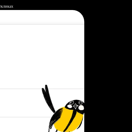
ткликах