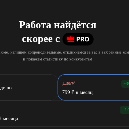
Работа найдётся
скорее
c
юме, напишем сопроводительные, откликнемся за вас в выбранные ко
и покажем статистику по конкурентам
1 195
₽
−3
еделю
799
₽
в месяц
−2 
3 месяца