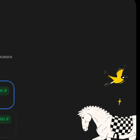
мпании
96
₽
088
₽