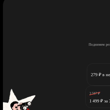
Поднимем рез
279
₽
в н
3 587
₽
1 499
₽
за 