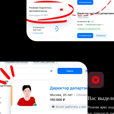
Вас выделя
Резюме ярко под
вас пригласят р